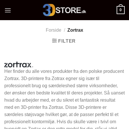
Fortsæt
0
til
indhold
Forside
/
Zortrax
FILTER
Her finder du alle vores produkter fra den polske producent
Zortrax. 3D-printere fra Zotrax egner sig især til
professionelt brug og særdeleshed større virksomheder,
der ønsker den bedste kvalitet til deres projekter. Så uanset
hvad du arbejder med, er du sikret et fantastisk resultat
med en 3D-printer fra Zortrax. Disse 3D-printere er
særdeles støjsvage hvilket gør, at de passer perfekt til et
professionelt kontormiljø. Hvis du skulle være i tvivl om
hvorvidt en Zortax er den rette model for dig, står vi altid