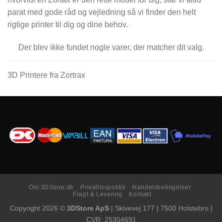
parat med gode råd og vejledning så vi finder den helt
rigtige printer til dig og dine behov.
Der blev ikke fundet nogle varer, der matcher dit valg.
3D Printere fra Zortrax
Om 3DStore.dk
Privatlivspolitik
Handelsbetingelser
Fragt & Levering
Kontakt
Copyright 2026 ©
3DStore ApS
| Skivevej 177 | 7500 Holstebro |
CVR: 25304691