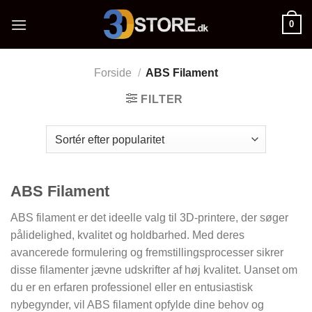
Fortsæt
0
til
indhold
Forside
/
ABS Filament
FILTER
ABS Filament
ABS filament er det ideelle valg til 3D-printere, der søger
pålidelighed, kvalitet og holdbarhed. Med deres
avancerede formulering og fremstillingsprocesser sikrer
disse filamenter jævne udskrifter af høj kvalitet. Uanset om
du er en erfaren professionel eller en entusiastisk
nybegynder, vil ABS filament opfylde dine behov og