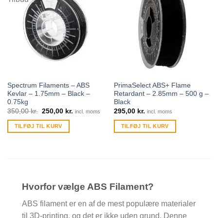
Spectrum Filaments – ABS
PrimaSelect ABS+ Flame
Kevlar – 1.75mm – Black –
Retardant – 2.85mm – 500 g –
0.75kg
Black
350,00
kr.
250,00
kr.
295,00
kr.
incl. moms
incl. moms
TILFØJ TIL KURV
TILFØJ TIL KURV
Hvorfor vælge ABS Filament?
ABS filament er en af de mest populære materialer
til 3D-printing, og det er ikke uden grund. Denne