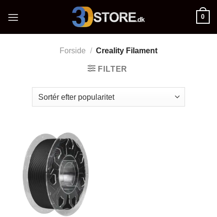
Fortsæt
0
til
indhold
Forside
/
Creality Filament
FILTER