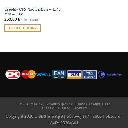
Creality CR-PLA Carbon – 1.75
mm – 1 kg
259,00
kr.
incl. moms
TILFØJ TIL KURV
Om 3DStore.dk
Privatlivspolitik
Handelsbetingelser
Fragt & Levering
Kontakt
Copyright 2026 ©
3DStore ApS
| Skivevej 177 | 7500 Holstebro |
CVR: 25304691