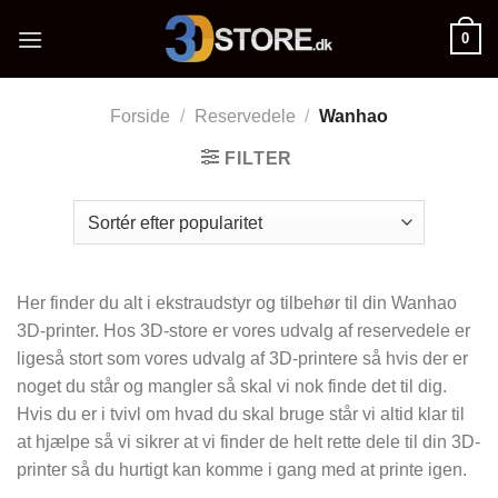
Fortsæt
0
til
indhold
Forside
/
Reservedele
/
Wanhao
FILTER
Her finder du alt i ekstraudstyr og tilbehør til din Wanhao
3D-printer. Hos 3D-store er vores udvalg af reservedele er
ligeså stort som vores udvalg af 3D-printere så hvis der er
noget du står og mangler så skal vi nok finde det til dig.
Hvis du er i tvivl om hvad du skal bruge står vi altid klar til
at hjælpe så vi sikrer at vi finder de helt rette dele til din 3D-
printer så du hurtigt kan komme i gang med at printe igen.