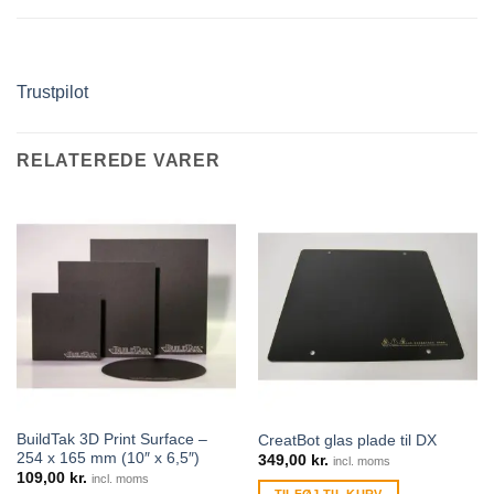
Trustpilot
RELATEREDE VARER
BuildTak 3D Print Surface –
CreatBot glas plade til DX
254 x 165 mm (10″ x 6,5″)
349,00
kr.
incl. moms
109,00
kr.
incl. moms
TILFØJ TIL KURV