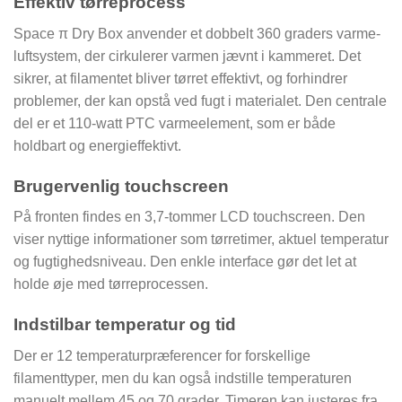
Effektiv tørreprocess
Space π Dry Box anvender et dobbelt 360 graders varme-
luftsystem, der cirkulerer varmen jævnt i kammeret. Det
sikrer, at filamentet bliver tørret effektivt, og forhindrer
problemer, der kan opstå ved fugt i materialet. Den centrale
del er et 110-watt PTC varmeelement, som er både
holdbart og energieffektivt.
Brugervenlig touchscreen
På fronten findes en 3,7-tommer LCD touchscreen. Den
viser nyttige informationer som tørretimer, aktuel temperatur
og fugtighedsniveau. Den enkle interface gør det let at
holde øje med tørreprocessen.
Indstilbar temperatur og tid
Der er 12 temperaturpræferencer for forskellige
filamenttyper, men du kan også indstille temperaturen
manuelt mellem 45 og 70 grader. Timeren kan justeres fra