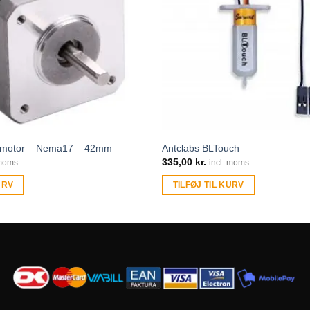
 motor – Nema17 – 42mm
Antclabs BLTouch
335,00
kr.
 moms
incl. moms
URV
TILFØJ TIL KURV