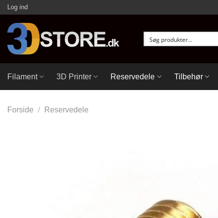
Fortsæt
Log ind
til
indhold
Filament
3D Printer
Reservedele
Tilbehør
Forside
/
Reservedele