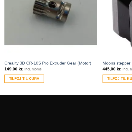
Creality 3D CR-10S Pro Extruder Gear (Motor)
Moons stepper
149,00
kr.
445,00
kr.
incl. moms
incl.
TILFØJ TIL KURV
TILFØJ TIL K