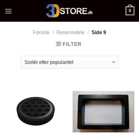
Fortsæt
0
til
indhold
Forside
/
Reservedele
/
Side 9
FILTER