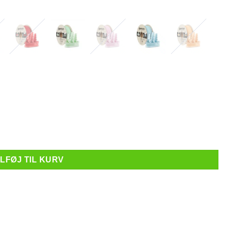
ater Blue - 1 kg antal
ILFØJ TIL KURV