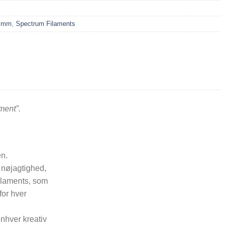
5 mm
,
Spectrum Filaments
ament”
.
en.
 nøjagtighed,
Filaments, som
for hver
enhver kreativ