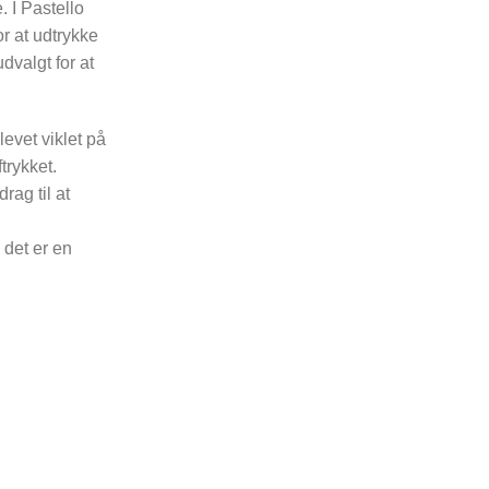
. I Pastello
or at udtrykke
dvalgt for at
levet viklet på
trykket.
rag til at
 det er en