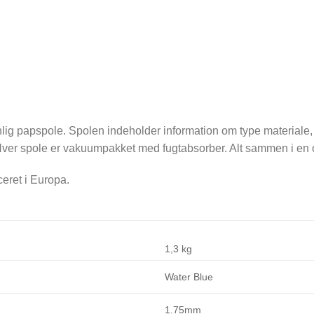
nlig papspole. Spolen indeholder information om type materiale,
 Hver spole er vakuumpakket med fugtabsorber. Alt sammen i en
eret i Europa.
1,3 kg
Water Blue
1.75mm