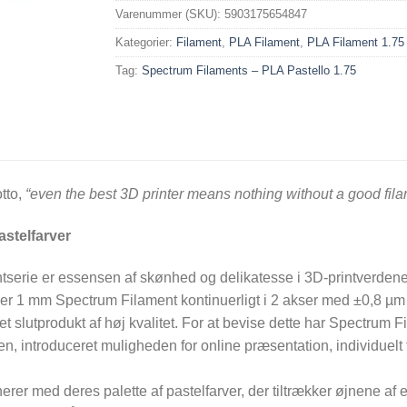
Varenummer (SKU):
5903175654847
Kategorier:
Filament
,
PLA Filament
,
PLA Filament 1.7
Tag:
Spectrum Filaments – PLA Pastello 1.75
tto,
“even the best 3D printer means nothing without a good fil
astelfarver
tserie er essensen af skønhed og delikatesse i 3D-printverden
r 1 mm Spectrum Filament kontinuerligt i 2 akser med ±0,8 µm
 et slutprodukt af høj kvalitet. For at bevise dette har Spectrum 
en, introduceret muligheden for online præsentation, individuelt 
erer med deres palette af pastelfarver, der tiltrækker øjnene af 