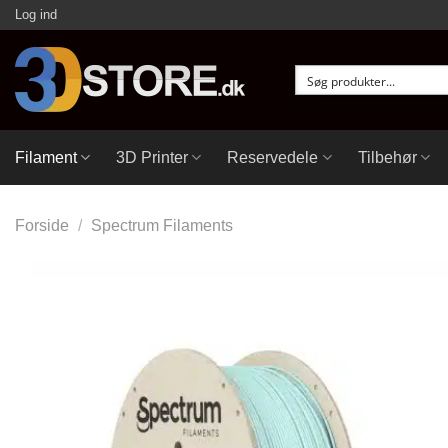
Fortsæt
Log ind
til
indhold
Filament
3D Printer
Reservedele
Tilbehør
Forside
/
Spectrum Filaments