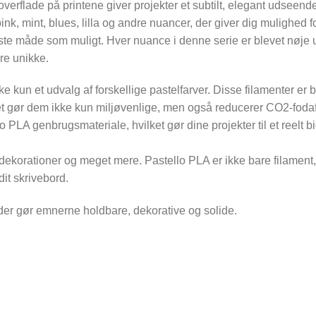
verflade på printene giver projekter et subtilt, elegant udseende
ink, mint, blues, lilla og andre nuancer, der giver dig mulighed f
ste måde som muligt. Hver nuance i denne serie er blevet nøje u
re unikke.
e kun et udvalg af forskellige pastelfarver. Disse filamenter er b
et gør dem ikke kun miljøvenlige, men også reducerer CO2-fodaf
PLA genbrugsmateriale, hvilket gør dine projekter til et reelt bid
gdekorationer og meget mere. Pastello PLA er ikke bare filament,
dit skrivebord.
 der gør emnerne holdbare, dekorative og solide.