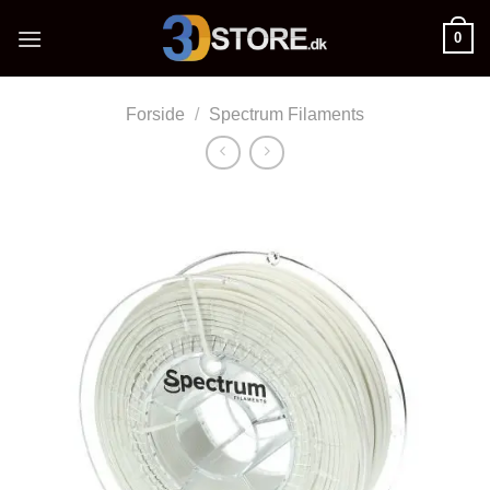
Fortsæt
0
til
indhold
Forside
/
Spectrum Filaments