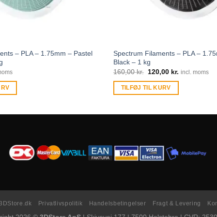
ents – PLA – 1.75mm – Pastel
Spectrum Filaments – PLA – 1.
g
Black – 1 kg
160,00
kr.
120,00
kr.
 moms
incl. moms
URV
TILFØJ TIL KURV
3DStore.dk
Privatlivspolitik
Handelsbetingelser
Fragt & Levering
Kon
right 2026 ©
3DStore ApS
| Skivevej 177 | 7500 Holstebro | CVR: 253