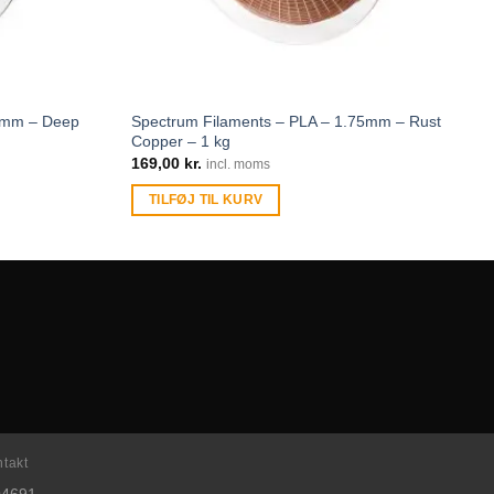
75mm – Deep
Spectrum Filaments – PLA – 1.75mm – Rust
Copper – 1 kg
169,00
kr.
incl. moms
TILFØJ TIL KURV
takt
04691