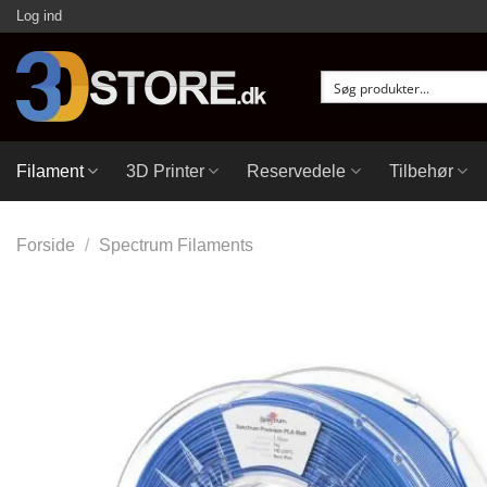
Fortsæt
Log ind
til
indhold
Filament
3D Printer
Reservedele
Tilbehør
Forside
/
Spectrum Filaments