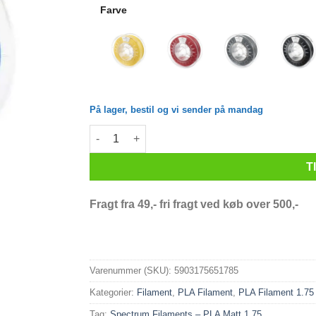
Farve
På lager, bestil og vi sender på mandag
Spectrum Filaments - PLA Matt - 1.75mm - Navy 
T
Fragt fra 49,- fri fragt ved køb over 500,-
Varenummer (SKU):
5903175651785
Kategorier:
Filament
,
PLA Filament
,
PLA Filament 1.7
Tag:
Spectrum Filaments – PLA Matt 1.75