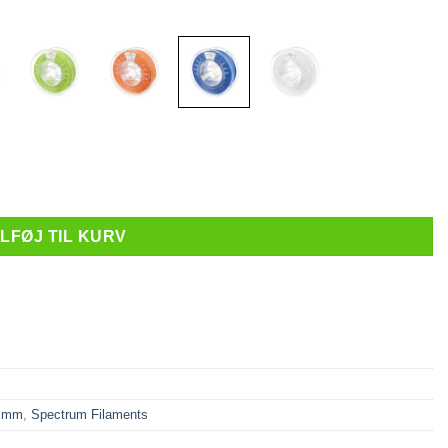
Blue - 1 kg antal
ILFØJ TIL KURV
5 mm
,
Spectrum Filaments