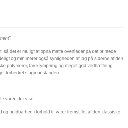
ament”
.
 det er muligt at opnå matte overflader på det printede
deligt og minimerer også synligheden af lag på siderne af den
iske polymerer, lav krympning og meget god vedhæftning
ger forbedret slagmodstanden.
 varer, der viser:
holdbarhed i forhold til varer fremstillet af den klassiske