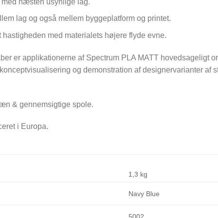
e med næsten usynlige lag.
lem lag og også mellem byggeplatform og printet.
t hastigheden med materialets højere flyde evne.
 er applikationerne af Spectrum PLA MATT hovedsageligt orien
l konceptvisualisering og demonstration af designervarianter af s
 pæn & gennemsigtige spole.
eret i Europa.
1,3 kg
Navy Blue
5002