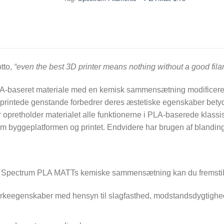
tto,
“even the best 3D printer means nothing without a good fil
baseret materiale med en kemisk sammensætning modificeret, så
e printede genstande forbedrer deres æstetiske egenskaber bety
 opretholder materialet alle funktionerne i PLA-baserede klass
 byggeplatformen og printet. Endvidere har brugen af blandin
f Spectrum PLA MATTs kemiske sammensætning kan du fremstille
eegenskaber med hensyn til slagfasthed, modstandsdygtighed og 