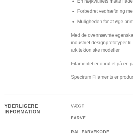
En højkvalitets matte flad
Forbedret vedhæftning mel
Muligheden for at øge prin
Med de ovennævnte egenskaber
industriel designprototyper ti
arkitektoniske modeller.
Filamentet er oprullet på en
Spectrum Filaments er produc
YDERLIGERE
VÆGT
INFORMATION
FARVE
RAL FARVEKODE