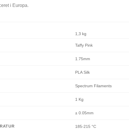
eret i Europa.
1,3 kg
Taffy Pink
1.75mm
PLA Silk
Spectrum Filaments
1 Kg
± 0.05mm
ERATUR
185-215 °C