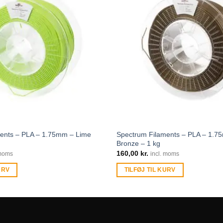
ents – PLA – 1.75mm – Lime
Spectrum Filaments – PLA – 1.7
Bronze – 1 kg
160,00
kr.
 moms
incl. moms
URV
TILFØJ TIL KURV