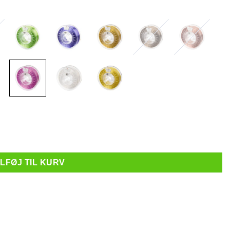
Pink - 1 kg antal
ILFØJ TIL KURV