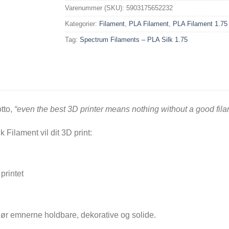
Varenummer (SKU):
5903175652232
Kategorier:
Filament
,
PLA Filament
,
PLA Filament 1.7
Tag:
Spectrum Filaments – PLA Silk 1.75
tto,
“even the best 3D printer means nothing without a good fil
Filament vil dit 3D print:
printet
 gør emnerne holdbare, dekorative og solide.