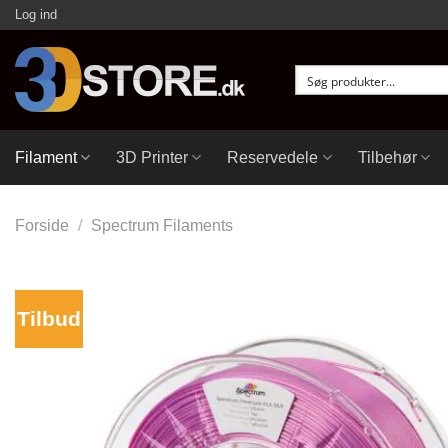
Fortsæt
Log ind
til
indhold
Filament
3D Printer
Reservedele
Tilbehør
Forside
/
Spectrum Filaments
Tilbud