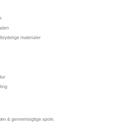
e
laden
dbrydelige materialer
tur
ling
 pæn & gennemsigtige spole.