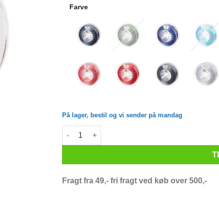
Farve
På lager, bestil og vi sender på mandag
Spectrum Filaments - PLA Silk - 1.75mm - Taffy 
T
Fragt fra 49,- fri fragt ved køb over 500,-