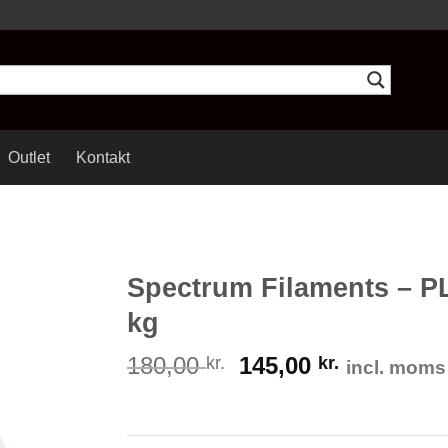
Outlet
Kontakt
Spectrum Filaments – PL
kg
180,00
145,00
kr.
kr.
incl. moms