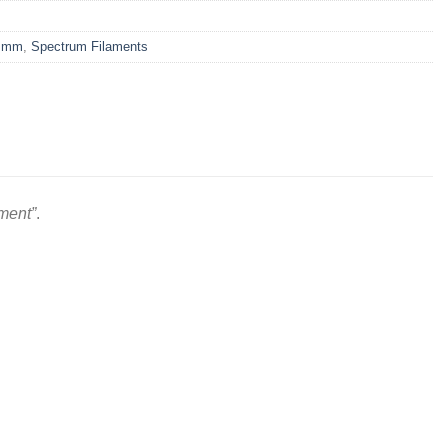
5 mm
,
Spectrum Filaments
ament”
.